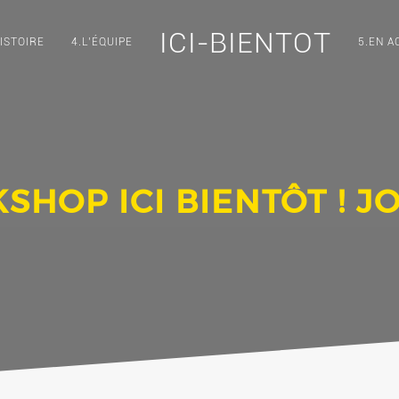
ICI-BIENTOT
ISTOIRE
4.L’ÉQUIPE
5.EN A
HOP ICI BIENTÔT ! J