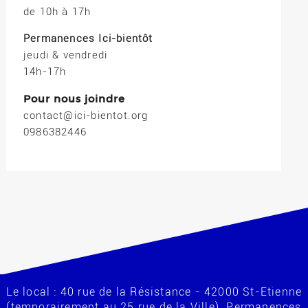
de 10h à 17h
Permanences Ici-bientôt
jeudi & vendredi
14h-17h
Pour nous joindre
contact@ici-bientot.org
0986382446
Le local : 40 rue de la Résistance - 42000 St-Etienne
(temporairement au 25 rue de la Ville). Permanences